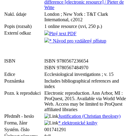
difference [electronic resource] / Pieter de
Witte
Nakl. údaje
London ; New York : T&T Clark
International, c2012
Popis (rozsah)
1 online resource (xvi, 250 p.)
Externí odkaz
Plný text PDF
* Návod pro vzdálený přístup
ISBN
ISBN 9780567236654
ISBN 9780567484970
Edice
Ecclesiological investigations ; v. 15
Poznámka
Includes bibliographical references and
index
Pozn. k reprodukci
Electronic reproduction. Ann Arbor, MI :
ProQuest, 2015. Available via World Wide
Web. Access may be limited to ProQuest
affiliated libraries
Předmět - heslo
Justification (Christian theology)
Forma, žánr
* elektronické knihy
Systém. číslo
001741291