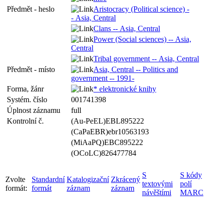
Předmět - heslo
Aristocracy (Political science) -
- Asia, Central
Clans -- Asia, Central
Power (Social sciences) -- Asia,
Central
Tribal government -- Asia, Central
Předmět - místo
Asia, Central -- Politics and
government -- 1991-
Forma, žánr
* elektronické knihy
Systém. číslo
001741398
Úplnost záznamu
full
Kontrolní č.
(Au-PeEL)EBL895222
(CaPaEBR)ebr10563193
(MiAaPQ)EBC895222
(OCoLC)826477784
S
S kódy
Zvolte
Standardní
Katalogizační
Zkrácený
textovými
polí
formát:
formát
záznam
záznam
návěštími
MARC