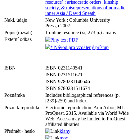
resource] : aristocratic orders, kinship
society, & misrepresentations of nomadic
inner Asia / David Sneath
Nakl. údaje
New York : Columbia University
Press, c2007
Popis (rozsah)
1 online resource (xi, 273 p.) : maps
Externí odkaz
Plný text PDF
* Návod pro vzdálený přístup
ISBN
ISBN 0231140541
ISBN 0231511671
ISBN 9780231140546
ISBN 9780231511674
Poznámka
Includes bibliographical references (p.
[239]-259) and index
Pozn. k reprodukci
Electronic reproduction. Ann Arbor, MI :
ProQuest, 2015. Available via World Wide
Web. Access may be limited to ProQuest
affiliated libraries
Předmět - heslo
klany
moc