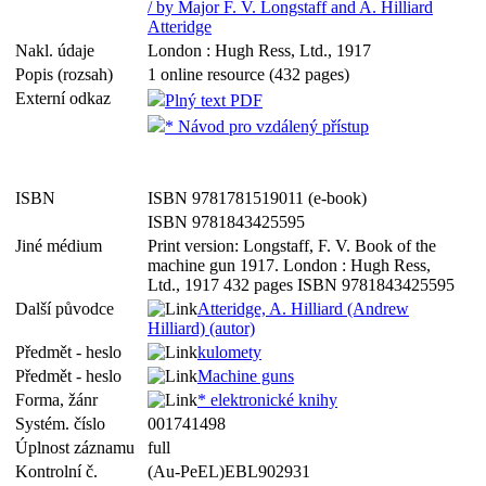
/ by Major F. V. Longstaff and A. Hilliard
Atteridge
Nakl. údaje
London : Hugh Ress, Ltd., 1917
Popis (rozsah)
1 online resource (432 pages)
Externí odkaz
Plný text PDF
* Návod pro vzdálený přístup
ISBN
ISBN 9781781519011 (e-book)
ISBN 9781843425595
Jiné médium
Print version: Longstaff, F. V. Book of the
machine gun 1917. London : Hugh Ress,
Ltd., 1917 432 pages ISBN 9781843425595
Další původce
Atteridge, A. Hilliard (Andrew
Hilliard) (autor)
Předmět - heslo
kulomety
Předmět - heslo
Machine guns
Forma, žánr
* elektronické knihy
Systém. číslo
001741498
Úplnost záznamu
full
Kontrolní č.
(Au-PeEL)EBL902931