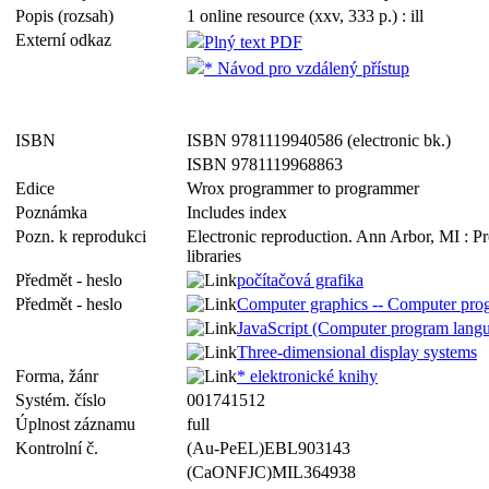
Popis (rozsah)
1 online resource (xxv, 333 p.) : ill
Externí odkaz
Plný text PDF
* Návod pro vzdálený přístup
ISBN
ISBN 9781119940586 (electronic bk.)
ISBN 9781119968863
Edice
Wrox programmer to programmer
Poznámka
Includes index
Pozn. k reprodukci
Electronic reproduction. Ann Arbor, MI : P
libraries
Předmět - heslo
počítačová grafika
Předmět - heslo
Computer graphics -- Computer pro
JavaScript (Computer program lang
Three-dimensional display systems
Forma, žánr
* elektronické knihy
Systém. číslo
001741512
Úplnost záznamu
full
Kontrolní č.
(Au-PeEL)EBL903143
(CaONFJC)MIL364938