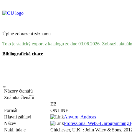
Úplné zobrazení záznamu
Toto je statický export z katalogu ze dne 03.06.2026.
Zobrazit aktuál
Bibliografická citace
Názory čtenářů
Známka čtenářů
EB
Formát
ONLINE
Hlavní záhlaví
Anyuru, Andreas
Název
Professional WebGL programming [el
Nakl. údaje
Chichester, U.K. : John Wiley & Sons, 201