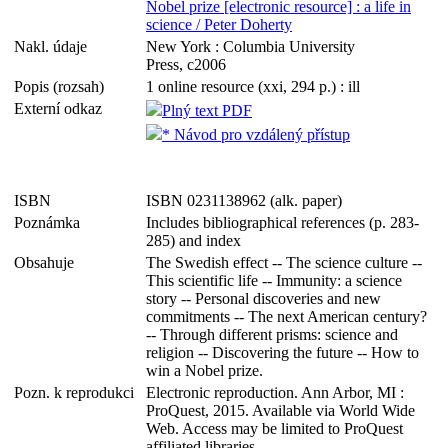
Nobel prize [electronic resource] : a life in
science / Peter Doherty
Nakl. údaje
New York : Columbia University
Press, c2006
Popis (rozsah)
1 online resource (xxi, 294 p.) : ill
Externí odkaz
Plný text PDF
* Návod pro vzdálený přístup
ISBN
ISBN 0231138962 (alk. paper)
Poznámka
Includes bibliographical references (p. 283-
285) and index
Obsahuje
The Swedish effect -- The science culture --
This scientific life -- Immunity: a science
story -- Personal discoveries and new
commitments -- The next American century?
-- Through different prisms: science and
religion -- Discovering the future -- How to
win a Nobel prize.
Pozn. k reprodukci
Electronic reproduction. Ann Arbor, MI :
ProQuest, 2015. Available via World Wide
Web. Access may be limited to ProQuest
affiliated libraries