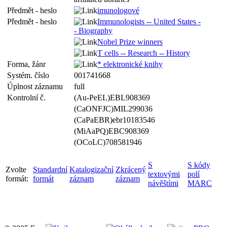
Předmět - heslo
imunologové
Předmět - heslo
Immunologists -- United States -
- Biography
Nobel Prize winners
T cells -- Research -- History
Forma, žánr
* elektronické knihy
Systém. číslo
001741668
Úplnost záznamu
full
Kontrolní č.
(Au-PeEL)EBL908369
(CaONFJC)MIL299036
(CaPaEBR)ebr10183546
(MiAaPQ)EBC908369
(OCoLC)708581946
S
S kódy
Zvolte
Standardní
Katalogizační
Zkrácený
textovými
polí
formát:
formát
záznam
záznam
návěštími
MARC