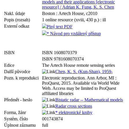
models and their applications [electronic
resource] / Adrian K. Fung, K. S. Chen
Nakl. údaje
Boston : Artech House, c2010
Popis (rozsah)
1 online resource (xviii, 430 p.) : ill
Externí odkaz
Plný text PDF
* Návod pro vzdálený přístup
ISBN
ISBN 1608070379
ISBN 9781608070374
Edice
The Artech House remote sensing series
Další původce
Chen, K. S. (Kun-Shan), 1959-
Pozn. k reprodukci
Electronic reproduction. Ann Arbor, MI :
ProQuest, 2015. Available via World Wide
Web. Access may be limited to ProQuest
affiliated libraries
Předmět - heslo
Bistatic radar -- Mathematical models
Radar cross sections
Forma, žánr
* elektronické knihy
Systém. číslo
001743874
Úplnost záznamu
full