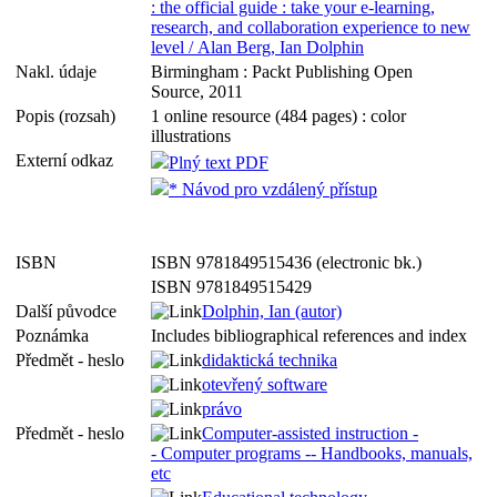
: the official guide : take your e-learning,
research, and collaboration experience to new
level / Alan Berg, Ian Dolphin
Nakl. údaje
Birmingham : Packt Publishing Open
Source, 2011
Popis (rozsah)
1 online resource (484 pages) : color
illustrations
Externí odkaz
Plný text PDF
* Návod pro vzdálený přístup
ISBN
ISBN 9781849515436 (electronic bk.)
ISBN 9781849515429
Další původce
Dolphin, Ian (autor)
Poznámka
Includes bibliographical references and index
Předmět - heslo
didaktická technika
otevřený software
právo
Předmět - heslo
Computer-assisted instruction -
- Computer programs -- Handbooks, manuals,
etc