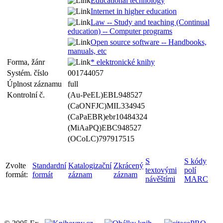
Educational technology
Internet in higher education
Law -- Study and teaching (Continual
education) -- Computer programs
Open source software -- Handbooks,
manuals, etc
Forma, žánr
* elektronické knihy
Systém. číslo
001744057
Úplnost záznamu
full
Kontrolní č.
(Au-PeEL)EBL948527
(CaONFJC)MIL334945
(CaPaEBR)ebr10484324
(MiAaPQ)EBC948527
(OCoLC)797917515
S
S kódy
Zvolte
Standardní
Katalogizační
Zkrácený
textovými
polí
formát:
formát
záznam
záznam
návěštími
MARC