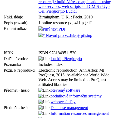
resource] : build Alfresco applications using
web services, web scripts and CMIS / Ugo
Cei, Piergiorgio Lucidi
Nakl. údaje
Birmingham, U.K. : Packt, 2010
Popis (rozsah)
1 online resource (xi, 411 p.) : ill
Externí odkaz
Plný text PDF
* Návod pro vzdálený přístup
ISBN
ISBN 9781849511520
Další původce
Lucidi, Piergiorgio
Poznámka
Includes index
Pozn. k reprodukci
Electronic reproduction. Ann Arbor, MI :
ProQuest, 2015. Available via World Wide
Web. Access may be limited to ProQuest
affiliated libraries
Předmět - heslo
otevřený software
podnikové informační systémy
webové služby
Předmět - heslo
Database management
Information resources management