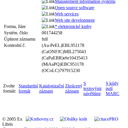
Management information systems
Open source software
Web services
Web site development
Forma, žánr
* elektronické knihy
Systém. číslo
001744258
Úplnost záznamu
full
Kontrolní č.
(Au-PeEL)EBL951178
(CaONFJC)MIL275043
(CaPaEBR)ebr10435413
(MiAaPQ)EBC951178
(OCoLC)797915230
S
S kódy
Zvolte
Standardní
Katalogizační
Zkrácený
textovými
polí
formát:
formát
záznam
záznam
návěštími
MARC
© 2005 Ex
Libris