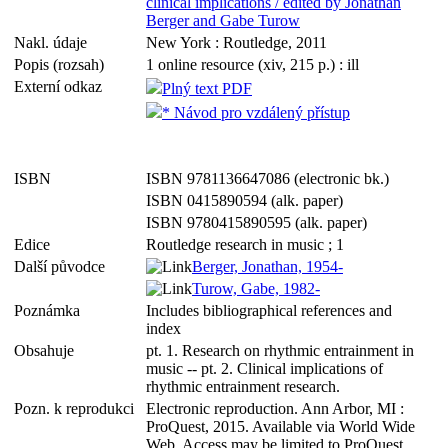
clinical implications / edited by Jonathan
Berger and Gabe Turow
Nakl. údaje
New York : Routledge, 2011
Popis (rozsah)
1 online resource (xiv, 215 p.) : ill
Externí odkaz
Plný text PDF
* Návod pro vzdálený přístup
ISBN
ISBN 9781136647086 (electronic bk.)
ISBN 0415890594 (alk. paper)
ISBN 9780415890595 (alk. paper)
Edice
Routledge research in music ; 1
Další původce
Berger, Jonathan, 1954-
Turow, Gabe, 1982-
Poznámka
Includes bibliographical references and
index
Obsahuje
pt. 1. Research on rhythmic entrainment in
music -- pt. 2. Clinical implications of
rhythmic entrainment research.
Pozn. k reprodukci
Electronic reproduction. Ann Arbor, MI :
ProQuest, 2015. Available via World Wide
Web. Access may be limited to ProQuest