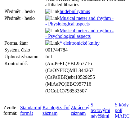
affiliated libraries
Předmět - heslo
hudební rytmus
Předmět - heslo
Musical meter and rhythm -
- Physiological aspects
Musical meter and rhythm -
- Psychological aspects
Forma, žánr
* elektronické knihy
Systém. číslo
001744784
Úplnost záznamu
full
Kontrolní č.
(Au-PeEL)EBL957716
(CaONFJC)MIL344267
(CaPaEBR)ebr10529255
(MiAaPQ)EBC957716
(OCoLC)798533507
S
S kódy
Zvolte
Standardní
Katalogizační
Zkrácený
textovými
polí
formát:
formát
záznam
záznam
návěštími
MARC