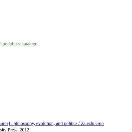
ní podobu v katalogu.
source] : philosophy, evolution, and politics / Xuezhi Guo
ity Press, 2012