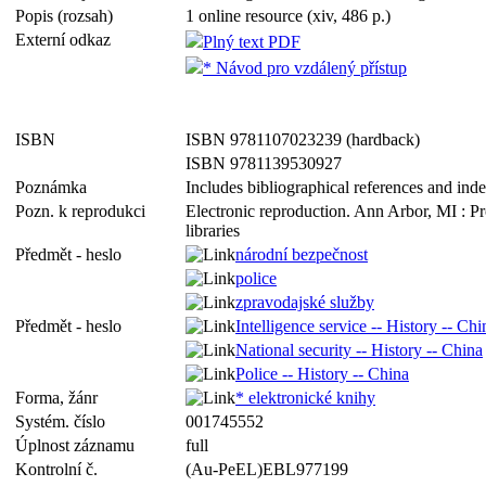
Popis (rozsah)
1 online resource (xiv, 486 p.)
Externí odkaz
Plný text PDF
* Návod pro vzdálený přístup
ISBN
ISBN 9781107023239 (hardback)
ISBN 9781139530927
Poznámka
Includes bibliographical references and ind
Pozn. k reprodukci
Electronic reproduction. Ann Arbor, MI : P
libraries
Předmět - heslo
národní bezpečnost
police
zpravodajské služby
Předmět - heslo
Intelligence service -- History -- Chi
National security -- History -- China
Police -- History -- China
Forma, žánr
* elektronické knihy
Systém. číslo
001745552
Úplnost záznamu
full
Kontrolní č.
(Au-PeEL)EBL977199