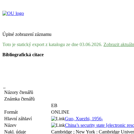
Úplné zobrazení záznamu
Toto je statický export z katalogu ze dne 03.06.2026.
Zobrazit aktuál
Bibliografická citace
Názory čtenářů
Známka čtenářů
EB
Formát
ONLINE
Hlavní záhlaví
Guo, Xuezhi, 1956-
Název
China’s security state [electronic re
Nakl. údaje
Cambridge ; New York : Cambridge Univers