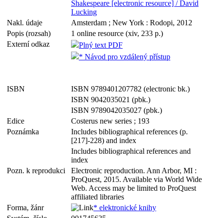
Shakespeare [electronic resource] / David
Lucking
Nakl. údaje
Amsterdam ; New York : Rodopi, 2012
Popis (rozsah)
1 online resource (xiv, 233 p.)
Externí odkaz
Plný text PDF
* Návod pro vzdálený přístup
ISBN
ISBN 9789401207782 (electronic bk.)
ISBN 9042035021 (pbk.)
ISBN 9789042035027 (pbk.)
Edice
Costerus new series ; 193
Poznámka
Includes bibliographical references (p.
[217]-228) and index
Includes bibliographical references and
index
Pozn. k reprodukci
Electronic reproduction. Ann Arbor, MI :
ProQuest, 2015. Available via World Wide
Web. Access may be limited to ProQuest
affiliated libraries
Forma, žánr
* elektronické knihy