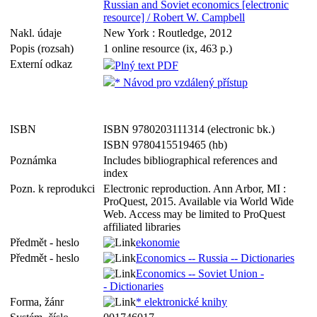
Russian and Soviet economics [electronic
resource] / Robert W. Campbell
Nakl. údaje
New York : Routledge, 2012
Popis (rozsah)
1 online resource (ix, 463 p.)
Externí odkaz
Plný text PDF
* Návod pro vzdálený přístup
ISBN
ISBN 9780203111314 (electronic bk.)
ISBN 9780415519465 (hb)
Poznámka
Includes bibliographical references and
index
Pozn. k reprodukci
Electronic reproduction. Ann Arbor, MI :
ProQuest, 2015. Available via World Wide
Web. Access may be limited to ProQuest
affiliated libraries
Předmět - heslo
ekonomie
Předmět - heslo
Economics -- Russia -- Dictionaries
Economics -- Soviet Union -
- Dictionaries
Forma, žánr
* elektronické knihy