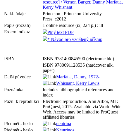
resource] / Vernon Barger, Danny Marfatia,
Kerry Whisnant
Nakl. údaje
Princeton : Princeton University
Press, c2012
Popis (rozsah)
1 online resource (ix, 224 p.) : ill
Externí odkaz
Plný text PDF
* Návod pro vzdálený přístup
ISBN
ISBN 9781400845590 (electronic bk.)
ISBN 9780691128535 (hardcover alk.
paper)
Další původce
Marfatia, Danny, 1972-
Whisnant, Kerry Lewis
Poznámka
Includes bibliographical references and
index
Pozn. k reprodukci
Electronic reproduction. Ann Arbor, MI :
ProQuest, 2015. Available via World Wide
Web. Access may be limited to ProQuest
affiliated libraries
Předmět - heslo
neutrina
Předmět - heslo
Neutrinos