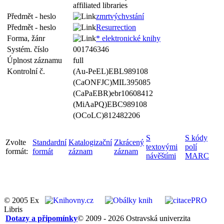
affiliated libraries
Předmět - heslo
zmrtvýchvstání
Předmět - heslo
Resurrection
Forma, žánr
* elektronické knihy
Systém. číslo
001746346
Úplnost záznamu
full
Kontrolní č.
(Au-PeEL)EBL989108
(CaONFJC)MIL395085
(CaPaEBR)ebr10608412
(MiAaPQ)EBC989108
(OCoLC)812482206
S
S kódy
Zvolte
Standardní
Katalogizační
Zkrácený
textovými
polí
formát:
formát
záznam
záznam
návěštími
MARC
© 2005 Ex
Libris
Dotazy a připomínky
© 2009 - 2026 Ostravská univerzita