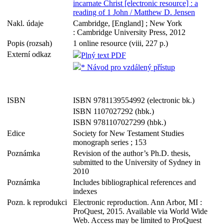
incarnate Christ [electronic resource] : a
reading of 1 John / Matthew D. Jensen
Nakl. údaje
Cambridge, [England] ; New York
: Cambridge University Press, 2012
Popis (rozsah)
1 online resource (viii, 227 p.)
Externí odkaz
Plný text PDF
* Návod pro vzdálený přístup
ISBN
ISBN 9781139554992 (electronic bk.)
ISBN 1107027292 (hbk.)
ISBN 9781107027299 (hbk.)
Edice
Society for New Testament Studies
monograph series ; 153
Poznámka
Revision of the author’s Ph.D. thesis,
submitted to the University of Sydney in
2010
Poznámka
Includes bibliographical references and
indexes
Pozn. k reprodukci
Electronic reproduction. Ann Arbor, MI :
ProQuest, 2015. Available via World Wide
Web. Access may be limited to ProQuest