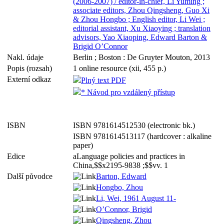
(2006-2007) / editor-in-chief, Li Yuming ;
associate editors, Zhou Qingsheng, Guo Xi
& Zhou Hongbo ; English editor, Li Wei ;
editorial assistant, Xu Xiaoying ; translation
advisors, Yao Xiaoping, Edward Barton &
Brigid O’Connor
Nakl. údaje
Berlin ; Boston : De Gruyter Mouton, 2013
Popis (rozsah)
1 online resource (xii, 455 p.)
Externí odkaz
Plný text PDF
* Návod pro vzdálený přístup
ISBN
ISBN 9781614512530 (electronic bk.)
ISBN 9781614513117 (hardcover : alkaline
paper)
Edice
aLanguage policies and practices in
China,$$x2195-9838 ;$$vv. 1
Další původce
Barton, Edward
Hongbo, Zhou
Li, Wei, 1961 August 11-
O’Connor, Brigid
Qingsheng, Zhou