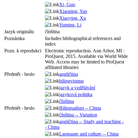
Xi, Guo
Xiaoping, Yao
Xiaoying, Xu
Yuming, Li
Jazyk originálu
čínština
Poznámka
Includes bibliographical references and
index
Pozn. k reprodukci
Electronic reproduction. Ann Arbor, MI :
ProQuest, 2015. Available via World Wide
Web. Access may be limited to ProQuest
affiliated libraries
Předmět - heslo
angličtina
bilingvismus
jazyk a vzdělávání
jazyková politika
čínština
Předmět - heslo
Bilingualism -- China
čínština -- Variation
angličtina -- Study and teaching -
- China
Language and culture -- China