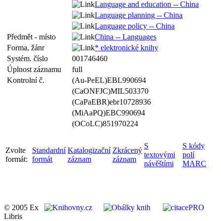
Language and education -- China
Language planning -- China
Language policy -- China
Předmět - místo
China -- Languages
Forma, žánr
* elektronické knihy
Systém. číslo
001746460
Úplnost záznamu
full
Kontrolní č.
(Au-PeEL)EBL990694
(CaONFJC)MIL503370
(CaPaEBR)ebr10728936
(MiAaPQ)EBC990694
(OCoLC)851970224
S
S kódy
Zvolte
Standardní
Katalogizační
Zkrácený
textovými
polí
formát:
formát
záznam
záznam
návěštími
MARC
© 2005 Ex
Libris