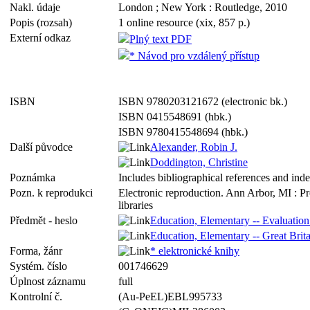
Nakl. údaje
London ; New York : Routledge, 2010
Popis (rozsah)
1 online resource (xix, 857 p.)
Externí odkaz
Plný text PDF
* Návod pro vzdálený přístup
ISBN
ISBN 9780203121672 (electronic bk.)
ISBN 0415548691 (hbk.)
ISBN 9780415548694 (hbk.)
Další původce
Alexander, Robin J.
Doddington, Christine
Poznámka
Includes bibliographical references and ind
Pozn. k reprodukci
Electronic reproduction. Ann Arbor, MI : P
libraries
Předmět - heslo
Education, Elementary -- Evaluation 
Education, Elementary -- Great Brit
Forma, žánr
* elektronické knihy
Systém. číslo
001746629
Úplnost záznamu
full
Kontrolní č.
(Au-PeEL)EBL995733