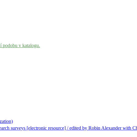
ní podobu v katalogu.
ation)
ch surveys [electronic resource] / edited by Robin Alexander with Ch