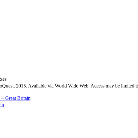
exes
roQuest, 2015. Available via World Wide Web. Access may be limited to
-- Great Britain
ain