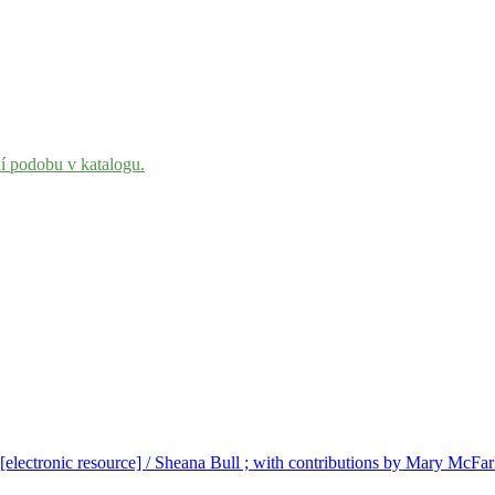
ní podobu v katalogu.
electronic resource] / Sheana Bull ; with contributions by Mary McFar