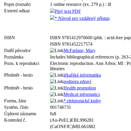
Popis (rozsah)
1 online resource (xv, 279 p.) : ill
Externí odkaz
Plný text PDF
* Návod pro vzdálený přístup
ISBN
ISBN 9781412970600 (pbk. : acid-free pap
ISBN 9781452217574
Další původce
McFarlane, Mary
Poznámka
Includes bibliographical references (p. 263
Pozn. k reprodukci
Electronic reproduction. Ann Arbor, MI : P
libraries
Předmět - heslo
lékařská informatika
podpora zdraví
Předmět - heslo
Health promotion
Medical informatics
Forma, žánr
* elektronické knihy
Systém. číslo
001746731
Úplnost záznamu
full
Kontrolní č.
(Au-PeEL)EBL996281
(CaONFJC)MIL661882