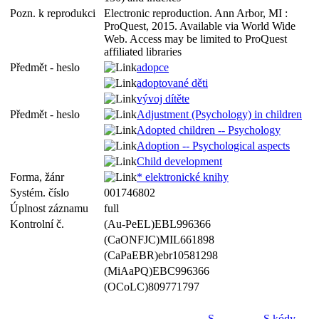
Pozn. k reprodukci
Electronic reproduction. Ann Arbor, MI :
ProQuest, 2015. Available via World Wide
Web. Access may be limited to ProQuest
affiliated libraries
Předmět - heslo
adopce
adoptované děti
vývoj dítěte
Předmět - heslo
Adjustment (Psychology) in children
Adopted children -- Psychology
Adoption -- Psychological aspects
Child development
Forma, žánr
* elektronické knihy
Systém. číslo
001746802
Úplnost záznamu
full
Kontrolní č.
(Au-PeEL)EBL996366
(CaONFJC)MIL661898
(CaPaEBR)ebr10581298
(MiAaPQ)EBC996366
(OCoLC)809771797
S
S kódy