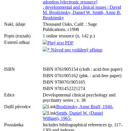
adoption [electronic resource]
: developmental and clinical issues / David
M. Brodzinsky, Daniel W. Smith, Anne B.
Brodzinsky
Nakl. údaje
Thousand Oaks, Calif. : Sage
Publications, c1998
Popis (rozsah)
1 online resource (x, 142 p.)
Externí odkaz
Plný text PDF
* Návod pro vzdálený přístup
ISBN
ISBN 0761905154 (cloth : acid-free paper)
ISBN 0761905162 (pbk. : acid-free paper)
ISBN 9780761905165
ISBN 9781452221274
Edice
Developmental clinical psychology and
psychiatry series ; v. 38
Další původce
Brodzinsky, Anne Braff, 1940-
Smith, Daniel W. (Daniel
William), 1965-
Poznámka
Includes bibliographical references (p. 117-
130) and indexes