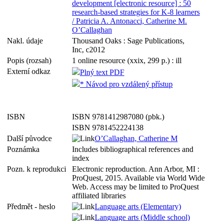
development [electronic resource] : 50
research-based strategies for K-8 learners
/ Patricia A. Antonacci, Catherine M.
O’Callaghan
Nakl. údaje
Thousand Oaks : Sage Publications,
Inc, c2012
Popis (rozsah)
1 online resource (xxix, 299 p.) : ill
Externí odkaz
Plný text PDF
* Návod pro vzdálený přístup
ISBN
ISBN 9781412987080 (pbk.)
ISBN 9781452224138
Další původce
O’Callaghan, Catherine M
Poznámka
Includes bibliographical references and
index
Pozn. k reprodukci
Electronic reproduction. Ann Arbor, MI :
ProQuest, 2015. Available via World Wide
Web. Access may be limited to ProQuest
affiliated libraries
Předmět - heslo
Language arts (Elementary)
Language arts (Middle school)