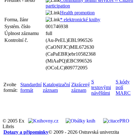
Předmět - heslo
Community health services -- Citizen
participation
Health promotion
Forma, žánr
* elektronické knihy
Systém. číslo
001746938
Úplnost záznamu
full
Kontrolní č.
(Au-PeEL)EBL996526
(CaONFJC)MIL672630
(CaPaEBR)ebr10582368
(MiAaPQ)EBC996526
(OCoLC)809772095
S
S kódy
Zvolte
Standardní
Katalogizační
Zkrácený
textovými
polí
formát:
formát
záznam
záznam
návěštími
MARC
© 2005 Ex
Libris
Dotazy a připomínky
© 2009 - 2026 Ostravská univerzita