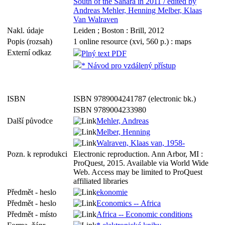
South of the Sahara in 2011 / edited by
Andreas Mehler, Henning Melber, Klaas
Van Walraven
Nakl. údaje
Leiden ; Boston : Brill, 2012
Popis (rozsah)
1 online resource (xvi, 560 p.) : maps
Externí odkaz
Plný text PDF
* Návod pro vzdálený přístup
ISBN
ISBN 9789004241787 (electronic bk.)
ISBN 9789004233980
Další původce
Mehler, Andreas
Melber, Henning
Walraven, Klaas van, 1958-
Pozn. k reprodukci
Electronic reproduction. Ann Arbor, MI :
ProQuest, 2015. Available via World Wide
Web. Access may be limited to ProQuest
affiliated libraries
Předmět - heslo
ekonomie
Předmět - heslo
Economics -- Africa
Předmět - místo
Africa -- Economic conditions