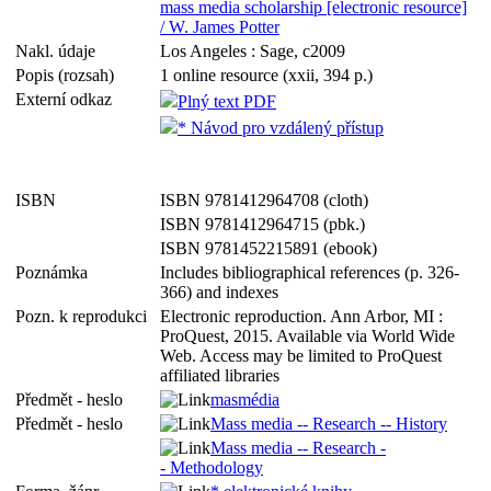
mass media scholarship [electronic resource]
/ W. James Potter
Nakl. údaje
Los Angeles : Sage, c2009
Popis (rozsah)
1 online resource (xxii, 394 p.)
Externí odkaz
Plný text PDF
* Návod pro vzdálený přístup
ISBN
ISBN 9781412964708 (cloth)
ISBN 9781412964715 (pbk.)
ISBN 9781452215891 (ebook)
Poznámka
Includes bibliographical references (p. 326-
366) and indexes
Pozn. k reprodukci
Electronic reproduction. Ann Arbor, MI :
ProQuest, 2015. Available via World Wide
Web. Access may be limited to ProQuest
affiliated libraries
Předmět - heslo
masmédia
Předmět - heslo
Mass media -- Research -- History
Mass media -- Research -
- Methodology