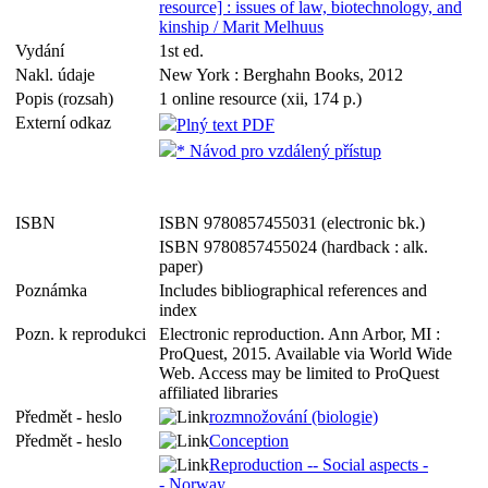
resource] : issues of law, biotechnology, and
kinship / Marit Melhuus
Vydání
1st ed.
Nakl. údaje
New York : Berghahn Books, 2012
Popis (rozsah)
1 online resource (xii, 174 p.)
Externí odkaz
Plný text PDF
* Návod pro vzdálený přístup
ISBN
ISBN 9780857455031 (electronic bk.)
ISBN 9780857455024 (hardback : alk.
paper)
Poznámka
Includes bibliographical references and
index
Pozn. k reprodukci
Electronic reproduction. Ann Arbor, MI :
ProQuest, 2015. Available via World Wide
Web. Access may be limited to ProQuest
affiliated libraries
Předmět - heslo
rozmnožování (biologie)
Předmět - heslo
Conception
Reproduction -- Social aspects -
- Norway