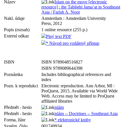
Název
Islam on the move [electronic
resource] : the Tablighi Jama’at in Southeast
Asia / Farish A. Noor
Nakl. údaje
Amsterdam : Amsterdam University
Press, 2012
Popis (rozsah)
1 online resource (255 p.)
Externí odkaz
Plný text PDF
* Návod pro vzdálený přístup
ISBN
ISBN 9789048516827
ISBN 9789089644398
Poznámka
Includes bibliographical references and
index
Pozn. k reprodukci
Electronic reproduction. Ann Arbor, MI :
ProQuest, 2015. Available via World Wide
Web. Access may be limited to ProQuest
affiliated libraries
Předmět - heslo
islám
Předmět - heslo
islám -- Doctrines -- Southeast Asia
Forma, žánr
* elektronické knihy
Systém. číslo
001749934