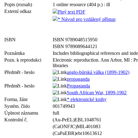
Popis (rozsah)
1 online resource (404 p.) : ill
Externí odkaz
Plný text PDF
* Návod pro vzdálený přístup
ISBN
ISBN 9789048515950
ISBN 9789089644121
Poznámka
Includes bibliographical references and ind
Pozn. k reprodukci
Electronic reproduction. Ann Arbor, MI : P
libraries
Předmět - heslo
anglo-búrská válka (1899-1902)
propaganda
Předmět - heslo
Propaganda
South African War, 1899-1902
Forma, žánr
* elektronické knihy
Systém. číslo
001749943
Úplnost záznamu
full
Kontrolní č.
(Au-PeEL)EBL1048761
(CaONFJC)MIL401083
(CaPaEBR)ebr10613612