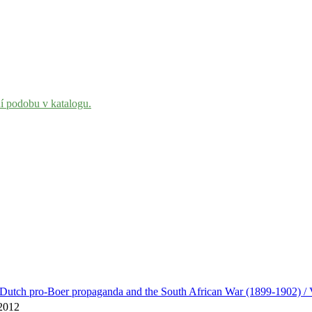
ní podobu v katalogu.
 : Dutch pro-Boer propaganda and the South African War (1899-1902) /
 2012