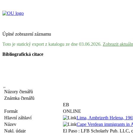
Úplné zobrazení záznamu
Toto je statický export z katalogu ze dne 03.06.2026.
Zobrazit aktuál
Bibliografická citace
Názory čtenářů
Známka čtenářů
EB
Formát
ONLINE
Hlavní záhlaví
Lima, Ambrizeth Helena, 196
Název
Cape Verdean immigrants in Am
Nakl. údaje
El Paso : LFB Scholarly Pub. LLC, 