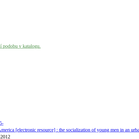
ní podobu v katalogu.
5-
erica [electronic resource] : the socialization of young men in an u
c2012