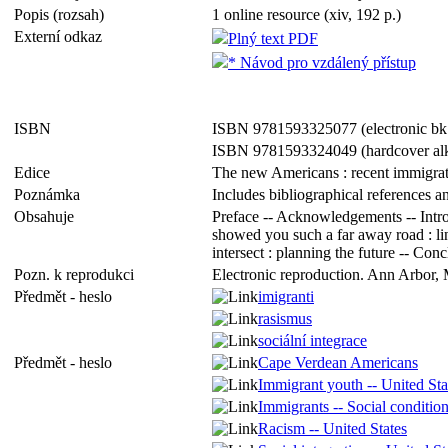
Popis (rozsah)
1 online resource (xiv, 192 p.)
Externí odkaz
Plný text PDF
* Návod pro vzdálený přístup
ISBN
ISBN 9781593325077 (electronic bk
ISBN 9781593324049 (hardcover alk
Edice
The new Americans : recent immigrat
Poznámka
Includes bibliographical references a
Obsahuje
Preface -- Acknowledgements -- Introd
showed you such a far away road : li
intersect : planning the future -- Con
Pozn. k reprodukci
Electronic reproduction. Ann Arbor, 
Předmět - heslo
imigranti
rasismus
sociální integrace
Předmět - heslo
Cape Verdean Americans
Immigrant youth -- United Sta
Immigrants -- Social condition
Racism -- United States