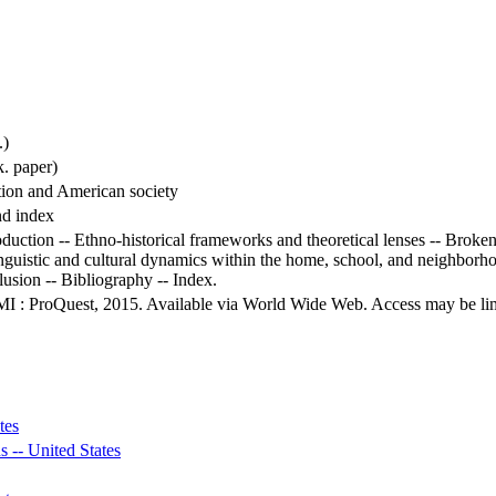
.)
. paper)
ion and American society
nd index
uction -- Ethno-historical frameworks and theoretical lenses -- Broken 
nguistic and cultural dynamics within the home, school, and neighborhoo
clusion -- Bibliography -- Index.
MI : ProQuest, 2015. Available via World Wide Web. Access may be limit
tes
s -- United States