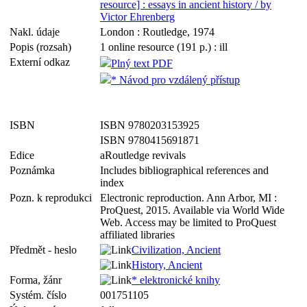
resource] : essays in ancient history / by
Victor Ehrenberg
Nakl. údaje
London : Routledge, 1974
Popis (rozsah)
1 online resource (191 p.) : ill
Externí odkaz
Plný text PDF
* Návod pro vzdálený přístup
ISBN
ISBN 9780203153925
ISBN 9780415691871
Edice
aRoutledge revivals
Poznámka
Includes bibliographical references and
index
Pozn. k reprodukci
Electronic reproduction. Ann Arbor, MI :
ProQuest, 2015. Available via World Wide
Web. Access may be limited to ProQuest
affiliated libraries
Předmět - heslo
Civilization, Ancient
History, Ancient
Forma, žánr
* elektronické knihy
Systém. číslo
001751105