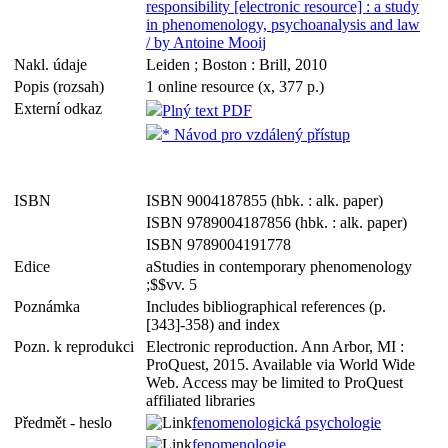
responsibility [electronic resource] : a study
in phenomenology, psychoanalysis and law
/ by Antoine Mooij
Nakl. údaje
Leiden ; Boston : Brill, 2010
Popis (rozsah)
1 online resource (x, 377 p.)
Externí odkaz
Plný text PDF
* Návod pro vzdálený přístup
ISBN
ISBN 9004187855 (hbk. : alk. paper)
ISBN 9789004187856 (hbk. : alk. paper)
ISBN 9789004191778
Edice
aStudies in contemporary phenomenology
;$$vv. 5
Poznámka
Includes bibliographical references (p.
[343]-358) and index
Pozn. k reprodukci
Electronic reproduction. Ann Arbor, MI :
ProQuest, 2015. Available via World Wide
Web. Access may be limited to ProQuest
affiliated libraries
Předmět - heslo
fenomenologická psychologie
fenomenologie