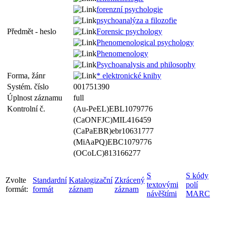
forenzní psychologie
psychoanalýza a filozofie
Předmět - heslo
Forensic psychology
Phenomenological psychology
Phenomenology
Psychoanalysis and philosophy
Forma, žánr
* elektronické knihy
Systém. číslo
001751390
Úplnost záznamu
full
Kontrolní č.
(Au-PeEL)EBL1079776
(CaONFJC)MIL416459
(CaPaEBR)ebr10631777
(MiAaPQ)EBC1079776
(OCoLC)813166277
S
S kódy
Zvolte
Standardní
Katalogizační
Zkrácený
textovými
polí
formát:
formát
záznam
záznam
návěštími
MARC