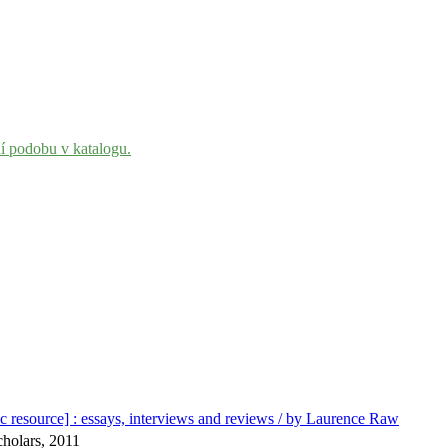
ní podobu v katalogu.
ic resource] : essays, interviews and reviews / by Laurence Raw
holars, 2011