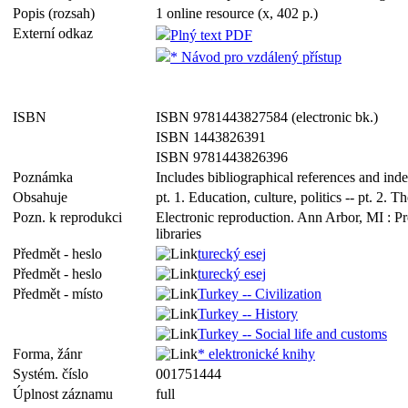
Popis (rozsah)
1 online resource (x, 402 p.)
Externí odkaz
Plný text PDF
* Návod pro vzdálený přístup
ISBN
ISBN 9781443827584 (electronic bk.)
ISBN 1443826391
ISBN 9781443826396
Poznámka
Includes bibliographical references and ind
Obsahuje
pt. 1. Education, culture, politics -- pt. 2. Th
Pozn. k reprodukci
Electronic reproduction. Ann Arbor, MI : P
libraries
Předmět - heslo
turecký esej
Předmět - heslo
turecký esej
Předmět - místo
Turkey -- Civilization
Turkey -- History
Turkey -- Social life and customs
Forma, žánr
* elektronické knihy
Systém. číslo
001751444
Úplnost záznamu
full