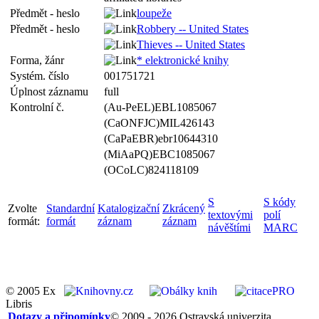
Předmět - heslo
loupeže
Předmět - heslo
Robbery -- United States
Thieves -- United States
Forma, žánr
* elektronické knihy
Systém. číslo
001751721
Úplnost záznamu
full
Kontrolní č.
(Au-PeEL)EBL1085067
(CaONFJC)MIL426143
(CaPaEBR)ebr10644310
(MiAaPQ)EBC1085067
(OCoLC)824118109
S
S kódy
Zvolte
Standardní
Katalogizační
Zkrácený
textovými
polí
formát:
formát
záznam
záznam
návěštími
MARC
© 2005 Ex
Libris
Dotazy a připomínky
© 2009 - 2026 Ostravská univerzita