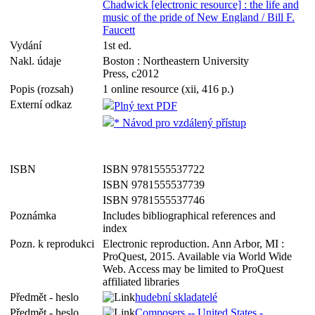
Chadwick [electronic resource] : the life and
music of the pride of New England / Bill F.
Faucett
Vydání
1st ed.
Nakl. údaje
Boston : Northeastern University
Press, c2012
Popis (rozsah)
1 online resource (xii, 416 p.)
Externí odkaz
Plný text PDF
* Návod pro vzdálený přístup
ISBN
ISBN 9781555537722
ISBN 9781555537739
ISBN 9781555537746
Poznámka
Includes bibliographical references and
index
Pozn. k reprodukci
Electronic reproduction. Ann Arbor, MI :
ProQuest, 2015. Available via World Wide
Web. Access may be limited to ProQuest
affiliated libraries
Předmět - heslo
hudební skladatelé
Předmět - heslo
Composers -- United States -