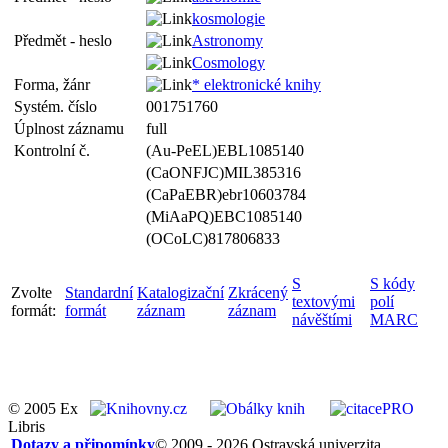
kosmologie
Předmět - heslo
Astronomy
Cosmology
Forma, žánr
* elektronické knihy
Systém. číslo
001751760
Úplnost záznamu
full
Kontrolní č.
(Au-PeEL)EBL1085140
(CaONFJC)MIL385316
(CaPaEBR)ebr10603784
(MiAaPQ)EBC1085140
(OCoLC)817806833
S
S kódy
Zvolte
Standardní
Katalogizační
Zkrácený
textovými
polí
formát:
formát
záznam
záznam
návěštími
MARC
© 2005 Ex
Libris
Dotazy a připomínky
© 2009 - 2026 Ostravská univerzita