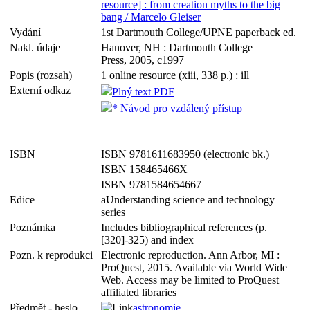
resource] : from creation myths to the big
bang / Marcelo Gleiser
Vydání
1st Dartmouth College/UPNE paperback ed.
Nakl. údaje
Hanover, NH : Dartmouth College
Press, 2005, c1997
Popis (rozsah)
1 online resource (xiii, 338 p.) : ill
Externí odkaz
Plný text PDF
* Návod pro vzdálený přístup
ISBN
ISBN 9781611683950 (electronic bk.)
ISBN 158465466X
ISBN 9781584654667
Edice
aUnderstanding science and technology
series
Poznámka
Includes bibliographical references (p.
[320]-325) and index
Pozn. k reprodukci
Electronic reproduction. Ann Arbor, MI :
ProQuest, 2015. Available via World Wide
Web. Access may be limited to ProQuest
affiliated libraries
Předmět - heslo
astronomie