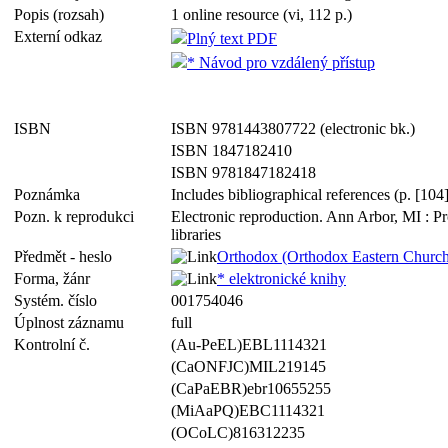
Popis (rozsah)
1 online resource (vi, 112 p.)
Externí odkaz
Plný text PDF
* Návod pro vzdálený přístup
ISBN
ISBN 9781443807722 (electronic bk.)
ISBN 1847182410
ISBN 9781847182418
Poznámka
Includes bibliographical references (p. [10
Pozn. k reprodukci
Electronic reproduction. Ann Arbor, MI : P
libraries
Předmět - heslo
Orthodox (Orthodox Eastern Church
Forma, žánr
* elektronické knihy
Systém. číslo
001754046
Úplnost záznamu
full
Kontrolní č.
(Au-PeEL)EBL1114321
(CaONFJC)MIL219145
(CaPaEBR)ebr10655255
(MiAaPQ)EBC1114321
(OCoLC)816312235