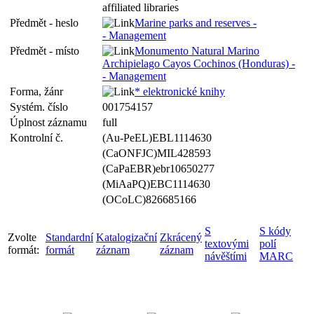
affiliated libraries
Předmět - heslo
Marine parks and reserves -
- Management
Předmět - místo
Monumento Natural Marino
Archipielago Cayos Cochinos (Honduras) -
- Management
Forma, žánr
* elektronické knihy
Systém. číslo
001754157
Úplnost záznamu
full
Kontrolní č.
(Au-PeEL)EBL1114630
(CaONFJC)MIL428593
(CaPaEBR)ebr10650277
(MiAaPQ)EBC1114630
(OCoLC)826685166
S
S kódy
Zvolte
Standardní
Katalogizační
Zkrácený
textovými
polí
formát:
formát
záznam
záznam
návěštími
MARC