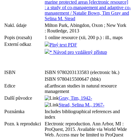
marine protected areas [electronic resource]
: a study of co-management and adaptive co-
management / Natalie Bown, Tim Gray and
Selina M. Stead
Nakl. údaje
Milton Park, Abingdon, Oxon ; New York
: Routledge, 2013
Popis (rozsah)
1 online resource (xii, 200 p.) : ill., maps
Externí odkaz
Plný text PDF
* Návod pro vzdálený přístup
ISBN
ISBN 9780203133583 (electronic bk.)
ISBN 9780415500647 (hbk)
Edice
aEarthscan studies in natural resource
management
Další původce
Gray, Tim, 1942-
Stead, Selina M., 1967-
Poznámka
Includes bibliographical references and
index
Pozn. k reprodukci
Electronic reproduction. Ann Arbor, MI :
ProQuest, 2015. Available via World Wide
Web. Access may be limited to ProQuest