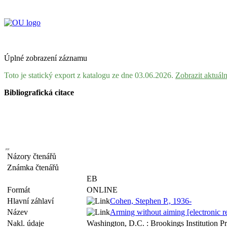
Úplné zobrazení záznamu
Toto je statický export z katalogu ze dne 03.06.2026.
Zobrazit aktuál
Bibliografická citace
Názory čtenářů
Známka čtenářů
EB
Formát
ONLINE
Hlavní záhlaví
Cohen, Stephen P., 1936-
Název
Arming without aiming [electronic r
Nakl. údaje
Washington, D.C. : Brookings Institution P