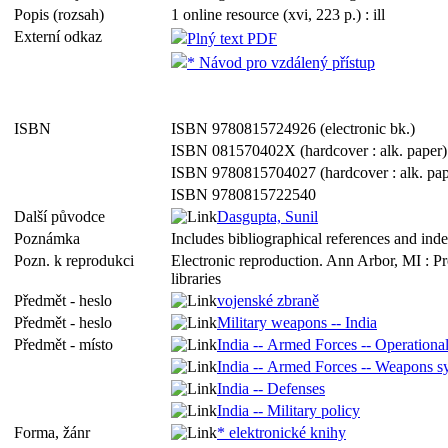
Popis (rozsah)
1 online resource (xvi, 223 p.) : ill
Externí odkaz
Plný text PDF
* Návod pro vzdálený přístup
ISBN
ISBN 9780815724926 (electronic bk.)
ISBN 081570402X (hardcover : alk. paper)
ISBN 9780815704027 (hardcover : alk. pap
ISBN 9780815722540
Další původce
Dasgupta, Sunil
Poznámka
Includes bibliographical references and ind
Pozn. k reprodukci
Electronic reproduction. Ann Arbor, MI : P
libraries
Předmět - heslo
vojenské zbraně
Předmět - heslo
Military weapons -- India
Předmět - místo
India -- Armed Forces -- Operational
India -- Armed Forces -- Weapons s
India -- Defenses
India -- Military policy
Forma, žánr
* elektronické knihy