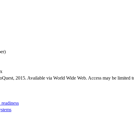
er)
ex
roQuest, 2015. Available via World Wide Web. Access may be limited to
 readiness
ystems