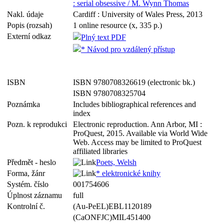
: serial obsessive / M. Wynn Thomas
Nakl. údaje
Cardiff : University of Wales Press, 2013
Popis (rozsah)
1 online resource (x, 335 p.)
Externí odkaz
Plný text PDF
* Návod pro vzdálený přístup
ISBN
ISBN 9780708326619 (electronic bk.)
ISBN 9780708325704
Poznámka
Includes bibliographical references and
index
Pozn. k reprodukci
Electronic reproduction. Ann Arbor, MI :
ProQuest, 2015. Available via World Wide
Web. Access may be limited to ProQuest
affiliated libraries
Předmět - heslo
Poets, Welsh
Forma, žánr
* elektronické knihy
Systém. číslo
001754606
Úplnost záznamu
full
Kontrolní č.
(Au-PeEL)EBL1120189
(CaONFJC)MIL451400