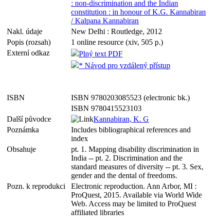
: non-discrimination and the Indian
constitution : in honour of K.G. Kannabiran
/ Kalpana Kannabiran
Nakl. údaje
New Delhi : Routledge, 2012
Popis (rozsah)
1 online resource (xiv, 505 p.)
Externí odkaz
Plný text PDF
* Návod pro vzdálený přístup
ISBN
ISBN 9780203085523 (electronic bk.)
ISBN 9780415523103
Další původce
Kannabiran, K. G
Poznámka
Includes bibliographical references and
index
Obsahuje
pt. 1. Mapping disability discrimination in
India -- pt. 2. Discrimination and the
standard measures of diversity -- pt. 3. Sex,
gender and the dental of freedoms.
Pozn. k reprodukci
Electronic reproduction. Ann Arbor, MI :
ProQuest, 2015. Available via World Wide
Web. Access may be limited to ProQuest
affiliated libraries