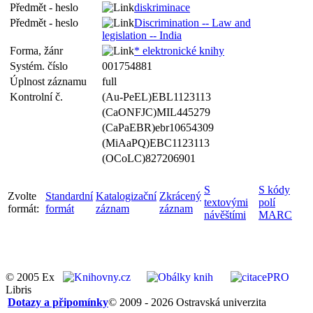
Předmět - heslo
diskriminace
Předmět - heslo
Discrimination -- Law and
legislation -- India
Forma, žánr
* elektronické knihy
Systém. číslo
001754881
Úplnost záznamu
full
Kontrolní č.
(Au-PeEL)EBL1123113
(CaONFJC)MIL445279
(CaPaEBR)ebr10654309
(MiAaPQ)EBC1123113
(OCoLC)827206901
S
S kódy
Zvolte
Standardní
Katalogizační
Zkrácený
textovými
polí
formát:
formát
záznam
záznam
návěštími
MARC
© 2005 Ex
Libris
Dotazy a připomínky
© 2009 - 2026 Ostravská univerzita