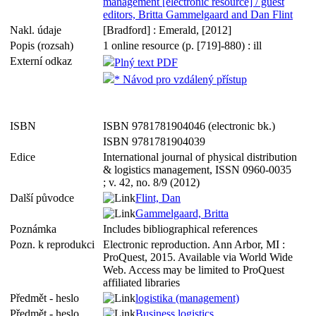
management [electronic resource] / guest
editors, Britta Gammelgaard and Dan Flint
Nakl. údaje
[Bradford] : Emerald, [2012]
Popis (rozsah)
1 online resource (p. [719]-880) : ill
Externí odkaz
Plný text PDF
* Návod pro vzdálený přístup
ISBN
ISBN 9781781904046 (electronic bk.)
ISBN 9781781904039
Edice
International journal of physical distribution
& logistics management, ISSN 0960-0035
; v. 42, no. 8/9 (2012)
Další původce
Flint, Dan
Gammelgaard, Britta
Poznámka
Includes bibliographical references
Pozn. k reprodukci
Electronic reproduction. Ann Arbor, MI :
ProQuest, 2015. Available via World Wide
Web. Access may be limited to ProQuest
affiliated libraries
Předmět - heslo
logistika (management)
Předmět - heslo
Business logistics