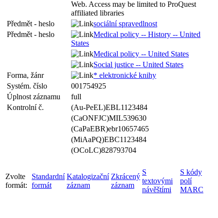
Web. Access may be limited to ProQuest
affiliated libraries
Předmět - heslo
sociální spravedlnost
Předmět - heslo
Medical policy -- History -- United
States
Medical policy -- United States
Social justice -- United States
Forma, žánr
* elektronické knihy
Systém. číslo
001754925
Úplnost záznamu
full
Kontrolní č.
(Au-PeEL)EBL1123484
(CaONFJC)MIL539630
(CaPaEBR)ebr10657465
(MiAaPQ)EBC1123484
(OCoLC)828793704
S
S kódy
Zvolte
Standardní
Katalogizační
Zkrácený
textovými
polí
formát:
formát
záznam
záznam
návěštími
MARC