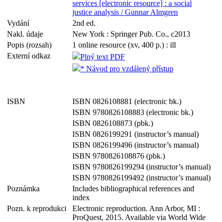
services [electronic resource] : a social
justice analysis / Gunnar Almgren
Vydání
2nd ed.
Nakl. údaje
New York : Springer Pub. Co., c2013
Popis (rozsah)
1 online resource (xv, 400 p.) : ill
Externí odkaz
Plný text PDF
* Návod pro vzdálený přístup
ISBN
ISBN 0826108881 (electronic bk.)
ISBN 9780826108883 (electronic bk.)
ISBN 0826108873 (pbk.)
ISBN 0826199291 (instructor’s manual)
ISBN 0826199496 (instructor’s manual)
ISBN 9780826108876 (pbk.)
ISBN 9780826199294 (instructor’s manual)
ISBN 9780826199492 (instructor’s manual)
Poznámka
Includes bibliographical references and
index
Pozn. k reprodukci
Electronic reproduction. Ann Arbor, MI :
ProQuest, 2015. Available via World Wide