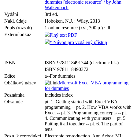
dummies [electronic resource] / by John
Walkenbach
Vydání
3rd ed.
Nakl. údaje
Hoboken, N.J. : Wiley, 2013
Popis (rozsah)
1 online resource (xvi, 390 p.) : ill
Externí odkaz
Plný text PDF
* Návod pro vzdálený přístup
ISBN
ISBN 9781118491744 (electronic bk.)
ISBN 9781118490372
Edice
a--For dummies
Obálkový název
Microsoft Excel VBA programming
for dummies
Poznámka
Includes index
Obsahuje
pt. 1. Getting started with Excel VBA
programming -- pt. 2. How VBA works with
Excel -- pt. 3. Programming concepts -- pt.
4. Communicating with your users -- pt. 5.
Putting it all together -- pt. 6. The part of
tens.
Pozn. k reprodukci
Electronic reproduction. Ann Arbor, MI :