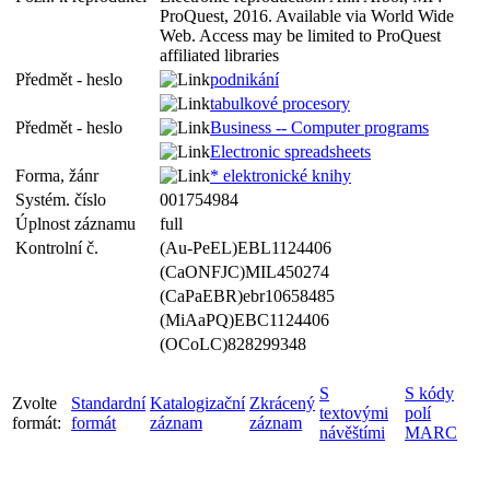
ProQuest, 2016. Available via World Wide
Web. Access may be limited to ProQuest
affiliated libraries
Předmět - heslo
podnikání
tabulkové procesory
Předmět - heslo
Business -- Computer programs
Electronic spreadsheets
Forma, žánr
* elektronické knihy
Systém. číslo
001754984
Úplnost záznamu
full
Kontrolní č.
(Au-PeEL)EBL1124406
(CaONFJC)MIL450274
(CaPaEBR)ebr10658485
(MiAaPQ)EBC1124406
(OCoLC)828299348
S
S kódy
Zvolte
Standardní
Katalogizační
Zkrácený
textovými
polí
formát:
formát
záznam
záznam
návěštími
MARC