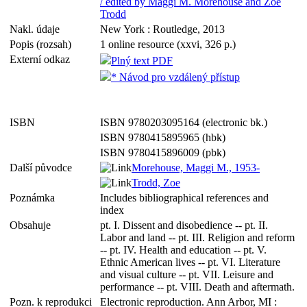
/ edited by Maggi M. Morehouse and Zoe
Trodd
Nakl. údaje
New York : Routledge, 2013
Popis (rozsah)
1 online resource (xxvi, 326 p.)
Externí odkaz
Plný text PDF
* Návod pro vzdálený přístup
ISBN
ISBN 9780203095164 (electronic bk.)
ISBN 9780415895965 (hbk)
ISBN 9780415896009 (pbk)
Další původce
Morehouse, Maggi M., 1953-
Trodd, Zoe
Poznámka
Includes bibliographical references and
index
Obsahuje
pt. I. Dissent and disobedience -- pt. II.
Labor and land -- pt. III. Religion and reform
-- pt. IV. Health and education -- pt. V.
Ethnic American lives -- pt. VI. Literature
and visual culture -- pt. VII. Leisure and
performance -- pt. VIII. Death and aftermath.
Pozn. k reprodukci
Electronic reproduction. Ann Arbor, MI :