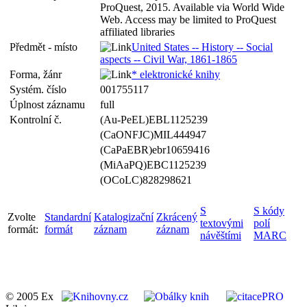
ProQuest, 2015. Available via World Wide
Web. Access may be limited to ProQuest
affiliated libraries
Předmět - místo
United States -- History -- Social
aspects -- Civil War, 1861-1865
Forma, žánr
* elektronické knihy
Systém. číslo
001755117
Úplnost záznamu
full
Kontrolní č.
(Au-PeEL)EBL1125239
(CaONFJC)MIL444947
(CaPaEBR)ebr10659416
(MiAaPQ)EBC1125239
(OCoLC)828298621
S
S kódy
Zvolte
Standardní
Katalogizační
Zkrácený
textovými
polí
formát:
formát
záznam
záznam
návěštími
MARC
© 2005 Ex