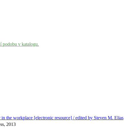
ní podobu v katalogu.
in the workplace [electronic resource] / edited by Steven M. Elias
ss, 2013