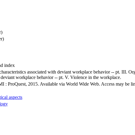
r)
r)
nd index
e characteristics associated with deviant workplace behavior -- pt. III. 
n deviant workplace behavior -- pt. V. Violence in the workplace.
MI : ProQuest, 2015. Available via World Wide Web. Access may be limit
ical aspects
logy