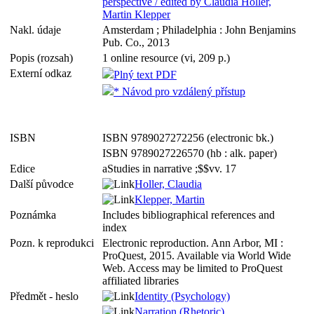
perspective / edited by Claudia Holler,
Martin Klepper
Nakl. údaje
Amsterdam ; Philadelphia : John Benjamins
Pub. Co., 2013
Popis (rozsah)
1 online resource (vi, 209 p.)
Externí odkaz
Plný text PDF
* Návod pro vzdálený přístup
ISBN
ISBN 9789027272256 (electronic bk.)
ISBN 9789027226570 (hb : alk. paper)
Edice
aStudies in narrative ;$$vv. 17
Další původce
Holler, Claudia
Klepper, Martin
Poznámka
Includes bibliographical references and
index
Pozn. k reprodukci
Electronic reproduction. Ann Arbor, MI :
ProQuest, 2015. Available via World Wide
Web. Access may be limited to ProQuest
affiliated libraries
Předmět - heslo
Identity (Psychology)
Narration (Rhetoric)