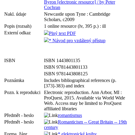
Byron [electronic resource] / by Peter
Cochran
Nakl. údaje
Newcastle upon Tyne : Cambridge
Scholars, c2009
Popis (rozsah)
1 online resource (lv, 395 p.) : ill
Externí odkaz
Plný text PDF
* Návod pro vzdálený přístup
ISBN
ISBN 1443801135
ISBN 9781443801133
ISBN 9781443808125
Poznámka
Includes bibliographical references (p.
[373]-383) and index
Pozn. k reprodukci
Electronic reproduction. Ann Arbor, MI :
ProQuest, 2015. Available via World Wide
Web. Access may be limited to ProQuest
affiliated libraries
Předmět - heslo
romantismus
Předmět - heslo
Romanticism -- Great Britain -- 19th
century
Forma, žánr
* elektronické knihy