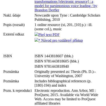
transformations [electronic resource] : a
model for parsimonious voice leading / by
Brandon Derfler
Nakl. údaje
Newcastle upon Tyne : Cambridge Scholars
Publishing, 2010
Popis (rozsah)
1 online resource (xi, 201, [10] p.) : ill.
(some col.), music
Externí odkaz
Plný text PDF
* Návod pro vzdálený přístup
ISBN
ISBN 1443818607 (hbk.)
ISBN 9781443818605 (hbk.)
ISBN 9781443818940
Poznámka
Originally presented as: Thesis (Ph. D.)--
University of Washington, 2007
Poznámka
Includes bibliographical references (p.
[180]-194) and index
Pozn. k reprodukci
Electronic reproduction. Ann Arbor, MI :
ProQuest, 2015. Available via World Wide
Web. Access may be limited to ProQuest
affiliated libraries