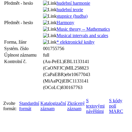
Předmět - heslo
hudební harmonie
hudební teorie
stupnice (hudba)
Předmět - heslo
Harmony
Music theory -- Mathematics
Musical intervals and scales
Forma, žánr
* elektronické knihy
Systém. číslo
001755756
Úplnost záznamu
full
Kontrolní č.
(Au-PeEL)EBL1133141
(CaONFJC)MIL258823
(CaPaEBR)ebr10677043
(MiAaPQ)EBC1133141
(OCoLC)830167763
S
S kódy
Zvolte
Standardní
Katalogizační
Zkrácený
textovými
polí
formát:
formát
záznam
záznam
návěštími
MARC