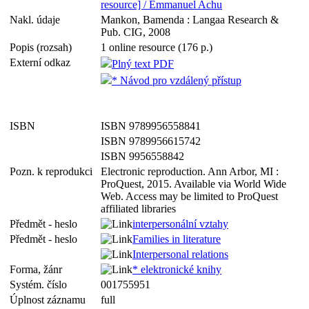
resource] / Emmanuel Achu
Nakl. údaje
Mankon, Bamenda : Langaa Research &
Pub. CIG, 2008
Popis (rozsah)
1 online resource (176 p.)
Externí odkaz
Plný text PDF
* Návod pro vzdálený přístup
ISBN
ISBN 9789956558841
ISBN 9789956615742
ISBN 9956558842
Pozn. k reprodukci
Electronic reproduction. Ann Arbor, MI :
ProQuest, 2015. Available via World Wide
Web. Access may be limited to ProQuest
affiliated libraries
Předmět - heslo
interpersonální vztahy
Předmět - heslo
Families in literature
Interpersonal relations
Forma, žánr
* elektronické knihy
Systém. číslo
001755951
Úplnost záznamu
full