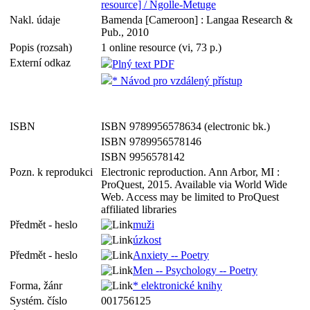
resource] / Ngolle-Metuge
Nakl. údaje
Bamenda [Cameroon] : Langaa Research &
Pub., 2010
Popis (rozsah)
1 online resource (vi, 73 p.)
Externí odkaz
Plný text PDF
* Návod pro vzdálený přístup
ISBN
ISBN 9789956578634 (electronic bk.)
ISBN 9789956578146
ISBN 9956578142
Pozn. k reprodukci
Electronic reproduction. Ann Arbor, MI :
ProQuest, 2015. Available via World Wide
Web. Access may be limited to ProQuest
affiliated libraries
Předmět - heslo
muži
úzkost
Předmět - heslo
Anxiety -- Poetry
Men -- Psychology -- Poetry
Forma, žánr
* elektronické knihy
Systém. číslo
001756125