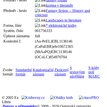
Předmět - heslo
fantasy román
krajina v literatuře
Předmět - heslo
Fantasy fiction -- History and
criticism
Landscapes in literature
Forma, žánr
* elektronické knihy
Systém. číslo
001756333
Úplnost záznamu
full
Kontrolní č.
(Au-PeEL)EBL1138146
(CaPaEBR)ebr10672365
(MiAaPQ)EBC1138146
(OCoLC)854970704
S
S kódy
Zvolte
Standardní
Katalogizační
Zkrácený
textovými
polí
formát:
formát
záznam
záznam
návěštími
MARC
© 2005 Ex
Libris
Dotazy a připomínky
© 2009 - 2026 Ostravská univerzita