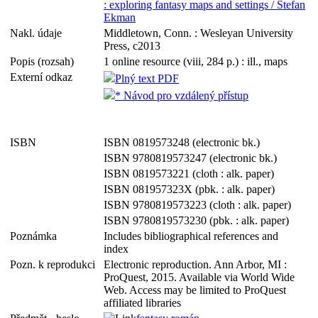
: exploring fantasy maps and settings / Stefan
Ekman
Nakl. údaje
Middletown, Conn. : Wesleyan University
Press, c2013
Popis (rozsah)
1 online resource (viii, 284 p.) : ill., maps
Externí odkaz
Plný text PDF
* Návod pro vzdálený přístup
ISBN
ISBN 0819573248 (electronic bk.)
ISBN 9780819573247 (electronic bk.)
ISBN 0819573221 (cloth : alk. paper)
ISBN 081957323X (pbk. : alk. paper)
ISBN 9780819573223 (cloth : alk. paper)
ISBN 9780819573230 (pbk. : alk. paper)
Poznámka
Includes bibliographical references and
index
Pozn. k reprodukci
Electronic reproduction. Ann Arbor, MI :
ProQuest, 2015. Available via World Wide
Web. Access may be limited to ProQuest
affiliated libraries