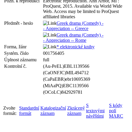
Pozn. k reprodukci
Electronic reproduction. Ann Arbor, MI :
ProQuest, 2015. Available via World Wide
Web. Access may be limited to ProQuest
affiliated libraries
Předmět - heslo
Greek drama (Comedy) -
- Appreciation -- Greece
Greek drama (Comedy) -
- Appreciation -- Rome
Forma, žánr
* elektronické knihy
Systém. číslo
001756405
Úplnost záznamu
full
Kontrolní č.
(Au-PeEL)EBL1139566
(CaONFJC)MIL494712
(CaPaEBR)ebr10695369
(MiAaPQ)EBC1139566
(OCoLC)842929781
S
S kódy
Zvolte
Standardní
Katalogizační
Zkrácený
textovými
polí
formát:
formát
záznam
záznam
návěštími
MARC