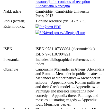
resource] : the contexts of reception
/ Sebastiana Nervegna
Nakl. údaje
Cambridge : Cambridge University
Press, 2013
Popis (rozsah)
1 online resource (xv, 317 p.) : ill
Externí odkaz
Plný text PDF
* Návod pro vzdálený přístup
ISBN
ISBN 9781107333031 (electronic bk.)
ISBN 9781107004221
Poznámka
Includes bibliographical references and
index
Obsahuje
Canonizing Menander in Athens, Alexandria
and Rome -- Menander in public theatres --
Menander at dinner parties -- Menander in
schools -- Appendix one: Roman palliatae
and their Greek models -- Appendix two:
Paintings and mosaics illustrating new
comedy -- Appendix three: Paintings and
mosaics illustrating tragedy -- Appendix
four: Menander-papyri.