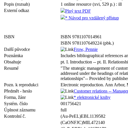
Popis (rozsah)
1 online resource (xvi, 529 p.) : ill
Externí odkaz
Plný text PDF
* Návod pro vzdálený přístup
ISBN
ISBN 9781107014961
ISBN 9781107649224 (pbk.)
Další původce
Frow, Pennie
Poznámka
Includes bibliographical references a
Obsahuje
pt. I. Introduction -- pt. II. Relatio
Resumé
"The strategic management of customer 
addressed under the headings of rel
relationships"-- Provided by publisher
Pozn. k reprodukci
Electronic reproduction. Ann Arbor, 
Předmět - heslo
Customer relations -- Manag
Forma, žánr
* elektronické knihy
Systém. číslo
001756421
Úplnost záznamu
full
Kontrolní č.
(Au-PeEL)EBL1139582
(CaONFJC)MIL472140