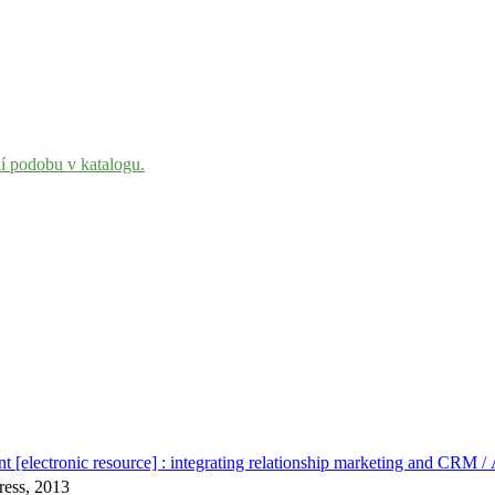
ní podobu v katalogu.
 [electronic resource] : integrating relationship marketing and CRM 
ress, 2013